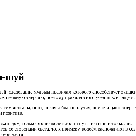
н-шуй
уй, следование мудрым правилам которого способствует очище
ожительную энергию, поэтому правила этого учения всё чаще и
 символом радости, покоя и благополучия, они очищают энергет
 позитива.
ать дом, только это позволит достигнуть позитивного баланса э
тов со сторонами света, то, к примеру, водоём располагают в сев
адной части.