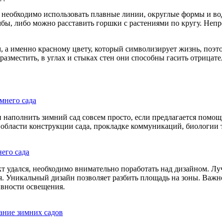
 необходимо использовать плавные линии, округлые формы и во
бы, либо можно расставить горшки с растениями по кругу. Неп
, а именно красному цвету, который символизирует жизнь, поэт
азместить, в углах и стыках стен они способны гасить отрицате
мнего сада
 наполнить зимний сад совсем просто, если предлагается помощ
 области конструкции сада, прокладке коммуникаций, биологии 
его сада
т удался, необходимо внимательно поработать над дизайном. Луч
я. Уникальный дизайн позволяет разбить площадь на зоны. Важн
ивности освещения.
ание зимних садов