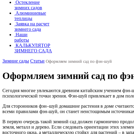
Остекление
зимних садов
Алюминиевые
теплицы
Заявка на расчет
зимнего сада
Наши
работы
КАЛЬКУЛЯТОР
ЗИМНЕГО САДА
Зимние сады
Статьи
Оформляем зимний сад по фэн-шуй
Оформляем зимний сад по фэ
Сегодня многие увлекаются древним китайским учением фэн-ш
психологической точки зрения. Фэн-шуй привлекает в дом пол
Для сторонников фэн–шуй домашние растения в доме считаются
всеми правилами фэн-шуй, он станет неистощимым источникам
В первую очередь такой зимний сад должен гармонично продолж
земля, металл и дерево. Если следовать ориентации этих элемен
восточного окна, а металлическую стойку для растений – в зап