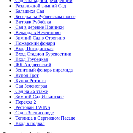
Сад в Западной резиденции
Раздвижной зимний Сад
Балашиха Сад
Беседка на Рублевском шоссе
Витраж Рублёвка
Сад в деревне Новинки
Веранда в Немчиново
Зимний Сад в Строгино
Пожарский фонари
Вход Погодинская
Вход Стадион Буревестник
Вход Трубецкая
ЖК Андреевский
Зенитный фонарь пирамида
Купол Грот
Купол Ротонга
Сад Зеленоград
Сад на 26 этаже
Зимний Сад Ильинское
Переход 2
Ресторан TWINS
Сад в Звенигороде
Теплица в Сергиевом Пасаде
Вход в подвал